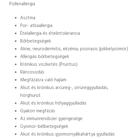
Pollenallergia
Asztma
Por- atkaallergia
Ételallergia és ételintolerancia
Bőrbetegségek
Akne, neurodermitis, ekzéma, psoriasis (pikkelysömör)
Allergiás bőrbetegségek
Krónikus viszketés (Pruritus)
Ráncosodás
Megfázásra való hajlam
Akut és krónikus arcüreg-, orrüreggyulladás,
hörghurut
Akut és krónikus hólyaggyulladás
Gyakori megfázás
Az immunrendszer gyengesége
Gyomor-bélbetegségek
Akut és krónikus gyomornyálkahártya gyulladás