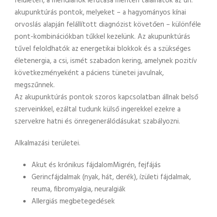
felületén, a meridiánok lefutása mentén találhatók az ún.
akupunktúrás pontok, melyeket – a hagyományos kínai
orvoslás alapján felállított diagnózist követően – különféle
pont-kombinációkban tűkkel kezelünk. Az akupunktúrás
tűvel feloldhatók az energetikai blokkok és a szükséges
életenergia, a csi, ismét szabadon kering, amelynek pozitív
következményeként a páciens tünetei javulnak,
megszűnnek.
Az akupunktúrás pontok szoros kapcsolatban állnak belső
szerveinkkel, ezáltal tudunk külső ingerekkel ezekre a
szervekre hatni és önregenerálódásukat szabályozni.
Alkalmazási területei.
Akut és krónikus fájdalomMigrén, fejfájás
Gerincfájdalmak (nyak, hát, derék), ízületi fájdalmak,
reuma, fibromyalgia, neuralgiák
Allergiás megbetegedések