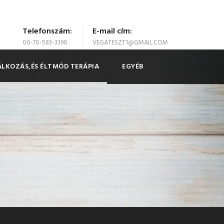
Telefonszám:
E-mail cím:
06-70-583-3390
VEGATESZT1@GMAIL.COM
LKOZÁS,ÉS ÉLTMÓD TERÁPIA
EGYÉB