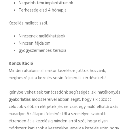
Nagyobb fém implantátumok
Terhesség első 4 hónapja
Kezellés mellett szól.
Nincsenek mellékhatások
Nincsen fájdalom
gyógyszermentes terápia
Konzultàció
Minden alkalommal amikor kezelésre jöttök hozzánk,
megbeszéljük a kezelés során felmerült kérdéseket.!
Igénybe vehetitek tanácsadónk segítségét ,aki hatékony,és
gyakorlatias módszereivel abban segít, hogy a kitűzött
célotok valóban elérjétek ,és ne csak egy múló elhatározás
maradjon.Az állapotfelméréstől a személyre szabott
étrenden át a kezelésig minden arról szól, hogy olyan
módszert kapjatok a kezetekbe, amely a kezelés utàn hogy