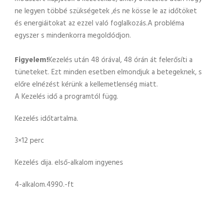
ne legyen többé szükségetek ,és ne kösse le az időtöket
és energiáitokat az ezzel való foglalkozás.A probléma
egyszer s mindenkorra megoldódjon.
Figyelem!
Kezelés után 48 órával, 48 órán át felerősíti a
tüneteket. Ezt minden esetben elmondjuk a betegeknek, s
előre elnézést kérünk a kellemetlenség miatt.
A Kezelés idő a programtól függ.
Kezelés időtartalma.
3×12 perc
Kezelés dija. első-alkalom ingyenes
4-alkalom.4990.-ft