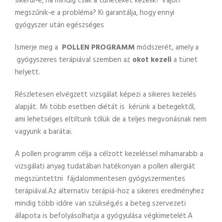
sikerül-e, ha mindig csak a tüneteket kezelik? Vajon
megszűnik-e a probléma? Ki garantálja, hogy ennyi
gyógyszer után egészséges
Ismerje meg a
POLLEN PROGRAMM
módszerét, amely a
gyógyszeres terápiával szemben az
okot kezeli
a tünet
helyett.
Részletesen elvégzett vizsgálat képezi a sikeres kezelés
alapját. Mi több esetben diétát is kérünk a betegektől,
ami lehetséges eltiltunk tőlük de a teljes megvonásnak nem
vagyunk a barátai.
A pollen programm célja a célzott kezeléssel mihamarabb a
vizsgálati anyag tudatában hatékonyan a pollen allergiát
megszüntettni fájdalommentesen gyógyszermentes
terápiával.Az alternativ terápiá-hoz a sikeres eredményhez
mindig több időre van szükség,és a beteg szervezeti
állapota is befolyásolhatja a gyógyulása végkimetelét.A