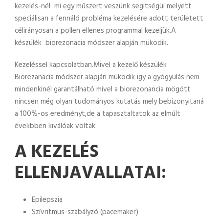
kezelés-nél mi egy műszert veszünk segitségül melyett
speciálisan a fennáló probléma kezelésére adott területett
célirányosan a pollen ellenes programmal kezeljük.A
készülék biorezonacia módszer alapján müködik.
Kezeléssel kapcsolatban.Mivel a kezelő készülék
Biorezanacia módszer alapján müködik igy a gyógyulás nem
mindenkinél garantálható mivel a biorezonancia mögött
nincsen még olyan tudományos kutatás mely bebizonyitaná
a 100%-os eredményt,de a tapasztaltatok az elmúlt
évekbben kiválóak voltak.
A KEZELÉS
ELLENJAVALLATAI:
Epilepszia
Szívritmus-szabályzó (pacemaker)