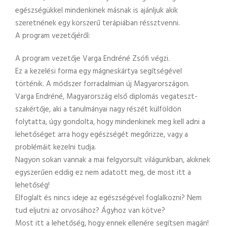
egészségükkel mindenkinek másnak is ajánljuk akik
szeretnének egy korszerű terápiában réssztvenni.
A program vezetőjéről:
A program vezetője Varga Endréné Zsófi végzi.
Ez a kezelési forma egy mágneskártya segítségével
történik. A módszer forradalmian új Magyarországon.
Varga Endréné, Magyarország első diplomás vegateszt-
szakértője, aki a tanulmányai nagy részét külföldön
folytatta, úgy gondolta, hogy mindenkinek meg kell adni a
lehetőséget arra hogy egészségét megőrizze, vagy a
problémáit kezelni tudja.
Nagyon sokan vannak a mai felgyorsult világunkban, akiknek
egyszerűen eddig ez nem adatott meg, de most itt a
lehetőség!
Elfoglalt és nincs ideje az egészségével foglalkozni? Nem
tud eljutni az orvosához? Ágyhoz van kötve?
Most itt a lehetőség, hogy ennek ellenére segítsen magán!