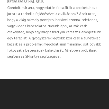
BETEGSÉGBE HAL BELE.
Gondolt már arra, hogy miután feltalálták a kereket, hova
jutott a technika fejlődésével a civilizációnk? Azok után,
hogy a világ bármely pontjáról bárkivel azonnal telefonos,
vagy videós kapcsolatba tudunk lépni, az már csak
csekélység, hogy egy mágneskártyán keresztül elvégezzünk
egy terápiát. A gyógyszerek legtöbbször csak a tüneteket
kezelik és a problémák megoldatlanul maradnak, sőt tovább
fokozzák a betegségek kialakulását. Mi ebben próbálunk
segíteni az SI-kártya segítségével.