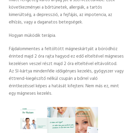
miatt rengeteg káros anyag jut a szervezetünkbe. Ezek
következményei a bőrtünetek, allergiák, a tartós
kimerültség, a depresszió, a fejfájás, az impotencia, az
elhízás, vagy a daganatos betegségek.
Hogyan müködik terápia.
Fájdalommentes a feltöltött mágneskártyát a börödhöz
érinted majd 2 óra rajta hagyod ez edő elteltével mágneses
kezelésen veszel részt majd 2 óra elteltével eltávolitod.
Az SI-kártya mindenféle időigényes kezelés, gyógyszer vagy
éttrend-kiegészítő nélkül csupán a bőrrel való
érintkezéssel képes a hatását kifejteni. Nem más ez, mint
egy mágneses kezelés.