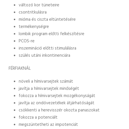
változó kor tüneteire
csontritkulásra
mióma és ciszta eltüntetésére
termékenységre
lombik program előtti felkészítésre
PCOS-re
inszemináció előtti stimulálásra
szülés utáni inkontinenciára
FÉRFIAKNÁL
növeli a hímivarsejtek számát
javítja a hímivarsejtek minőségét
fokozza a hímivarsejtek mozgékonyságát
javítja az ondóvezetékek átjárhatóságát
csökkenti a herevisszér okozta panaszokat
fokozza a potenciált
megszüntetheti az impotenciát