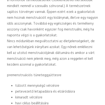
a hormonok termelődésének csökkenésével mérséklődik
mindkét nemnél a szexuális színvonal.) A természetnek
sajátos törvényei vannak. Éppen ezért ezek a gyakorlatok
nem hoznak menstruációt egy kislánynak, illetve egy nagyon
idős asszonynak. Továbbá egy egészséges és termékeny
asszony csak havonként egyszer fog menstruálni, még ha
naponta végzi is a gyakorlatokat.
Nincs módunkban megváltoztatni az életjelenségeket, de
van lehetőségünk irányítani azokat. Egy nőnek emlékezni
kell az utolsó menstruációjának dátumára és amikor a várt
menstruáció nem jelenik meg, még azon a reggelen el kell
kezdeni azonnal a gyakorlatokat.
premenstruációs tüneteggyüttesre
túlzott mennyiségű vérzésre
petevezető letapadásra és elzáródásra
kimaradt vérzésre
havi ciklus beállítására