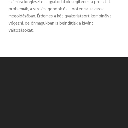
számára kifejlesztett gyakorlatok segítenek a prosztata
problémák, a vizelési gondok és a potencia zavarok
megoldásában. Érdemes a két gyakorlatsort kombinálva
végezni, de önmagukban is beindítják a kívánt
változásokat.