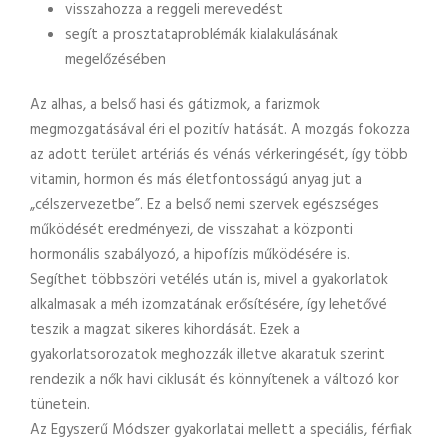
visszahozza a reggeli merevedést
segít a prosztataproblémák kialakulásának
megelőzésében
Az alhas, a belső hasi és gátizmok, a farizmok
megmozgatásával éri el pozitív hatását. A mozgás fokozza
az adott terület artériás és vénás vérkeringését, így több
vitamin, hormon és más életfontosságú anyag jut a
„célszervezetbe”. Ez a belső nemi szervek egészséges
működését eredményezi, de visszahat a központi
hormonális szabályozó, a hipofízis működésére is.
Segíthet többszöri vetélés után is, mivel a gyakorlatok
alkalmasak a méh izomzatának erősítésére, így lehetővé
teszik a magzat sikeres kihordását. Ezek a
gyakorlatsorozatok meghozzák illetve akaratuk szerint
rendezik a nők havi ciklusát és könnyítenek a változó kor
tünetein.
Az Egyszerű Módszer gyakorlatai mellett a speciális, férfiak