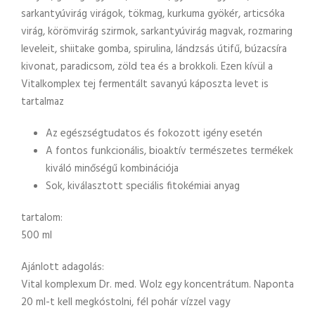
sarkantyúvirág virágok, tökmag, kurkuma gyökér, articsóka
virág, körömvirág szirmok, sarkantyúvirág magvak, rozmaring
leveleit, shiitake gomba, spirulina, lándzsás útifű, búzacsíra
kivonat, paradicsom, zöld tea és a brokkoli. Ezen kívül a
Vitalkomplex tej fermentált savanyú káposzta levet is
tartalmaz
Az egészségtudatos és fokozott igény esetén
A fontos funkcionális, bioaktív természetes termékek
kiváló minőségű kombinációja
Sok, kiválasztott speciális fitokémiai anyag
tartalom:
500 ml
Ajánlott adagolás:
Vital komplexum Dr. med. Wolz egy koncentrátum. Naponta
20 ml-t kell megkóstolni, fél pohár vízzel vagy