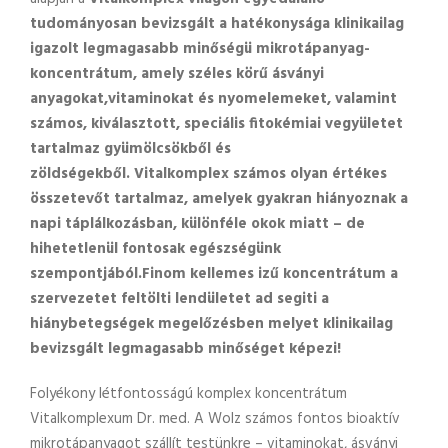
tudományosan bevizsgált a hatékonysága klinikailag
igazolt legmagasabb minőségü mikrotápanyag-
koncentrátum, amely széles körű ásványi
anyagokat,vitaminokat és nyomelemeket, valamint
számos, kiválasztott, speciális fitokémiai vegyületet
tartalmaz gyümölcsökből és
zöldségekből.
Vitalkomplex számos olyan értékes
összetevőt tartalmaz, amelyek gyakran hiányoznak a
napi táplálkozásban, különféle okok miatt – de
hihetetlenül fontosak egészségünk
szempontjából.
Finom kellemes izű koncentrátum a
szervezetet feltölti lendületet ad segiti a
hiánybetegségek megelőzésben melyet klinikailag
bevizsgált legmagasabb minőséget képezi!
Folyékony létfontosságú komplex koncentrátum
Vitalkomplexum Dr. med. A Wolz számos fontos bioaktív
mikrotápanyagot szállít testünkre – vitaminokat, ásványi