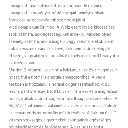
anyagokat, nyomelemeket és különösen fitokémiai
anyagokat, a növények védőanyagait, amelyek olyan
fontosak az egészségünk szempontjából.
Vital komplexum Dr. med. A Wolz ezért kiváló kiegészítés
azok számára, akik egészségüket érdeklik. Minden olyan
személy számára, akik a magán- vagy szakmai életük során
sok stressznek vannak kitéve, akik nem tudnak elég jól
étkezni, vagy akiknek speciális élethelyzetek miatt nagyobb
szükségük van.
Minden B-vitamin, valamint a kalcium, a vas és a magnézium
hozzájárul a normális energia-anyagcseréhez; A vas a
testben is hozzájárul a normál oxigénszállításhoz. A B2,
niacin, pantoténsav, B6, B12, valamint a vas és a magnézium
hozzájárulnak a fáradtság és a fáradtság csökkenéséhez. A
B6, B12, D vitaminok, valamint a vas és a cink hozzájárulnak
az immunrendszer normális működéséhez. A kalcium és a D-
vitamin szükséges a gyermekek csontjainak egészséges
növekedéséhez és fejlődéséhez; A vas hozzájárul a