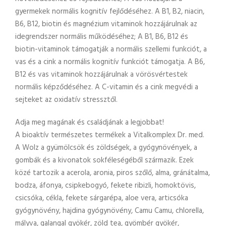
gyermekek normális kognitív fejlődéséhez. A B1, B2, niacin,
B6, B12, biotin és magnézium vitaminok hozzájárulnak az
idegrendszer normális működéséhez; A B1, B6, B12 és
biotin-vitaminok támogatják a normális szellemi funkciót, a
vas és a cink a normális kognitív funkciót támogatja. A B6,
B12 és vas vitaminok hozzájárulnak a vörösvértestek
normális képződéséhez. A C-vitamin és a cink megvédi a
sejteket az oxidatív stressztől.
Adja meg magának és családjának a legjobbat!
A bioaktív természetes termékek a Vitalkomplex Dr. med.
A Wolz a gyümölcsök és zöldségek, a gyógynövények, a
gombák és a kivonatok sokféleségéből származik. Ezek
közé tartozik a acerola, aronia, piros szőlő, alma, gránátalma,
bodza, áfonya, csipkebogyó, fekete ribizli, homoktövis,
csicsóka, cékla, fekete sárgarépa, aloe vera, articsóka
gyógynövény, hajdina gyógynövény, Camu Camu, chlorella,
mályva, galangal gyökér, zöld tea, gyömbér gyökér,