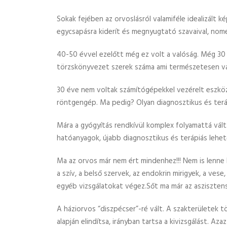
Sokak fejében az orvoslásról valamiféle idealizált 
egycsapásra kiderít és megnyugtató szavaival, nom
40-50 évvel ezelőtt még ez volt a valóság. Még 30 
törzskönyvezet szerek száma ami természetesen vá
30 éve nem voltak számítógépekkel vezérelt eszközök
röntgengép. Ma pedig? Olyan diagnosztikus és teráp
Mára a gyógyítás rendkívül komplex folyamattá vált
hatóanyagok, újabb diagnosztikus és terápiás lehe
Ma az orvos már nem ért mindenhez!!! Nem is lenne k
a szív, a belső szervek, az endokrin mirigyek, a vese
egyéb vizsgálatokat végez.Sőt ma már az aszisztens
A háziorvos “diszpécser”-ré vált. A szakterületek 
alapján elindítsa, irányban tartsa a kivizsgálást. 