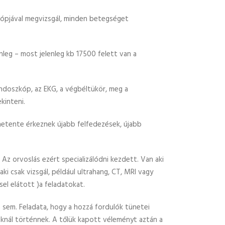
szkópjával megvizsgál, minden betegséget
nleg – most jelenleg kb 17500 felett van a
endoszkóp, az EKG, a végbéltükör, meg a
kinteni.
 hetente érkeznek újabb felfedezések, újabb
Az orvoslás ezért specializálódni kezdett. Van aki
 aki csak vizsgál, például ultrahang, CT, MRI vagy
el elátott )a feladatokat.
n sem. Feladata, hogy a hozzá fordulók tünetei
táknál történnek. A tőlük kapott véleményt aztán a