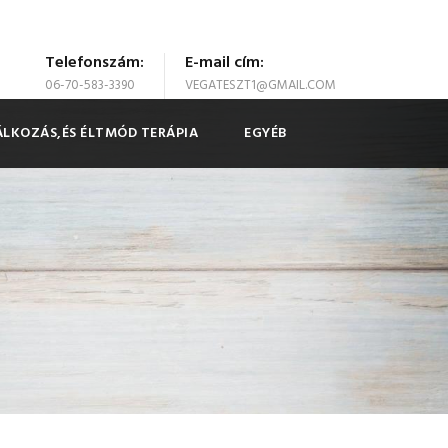
Telefonszám:
E-mail cím:
06-70-583-3390
VEGATESZT1@GMAIL.COM
LKOZÁS,ÉS ÉLTMÓD TERÁPIA
EGYÉB