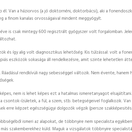
kép él. Van a háziorvos (a jó doktornéni, doktorbácsi), aki a fonendo
eg a finom kanalas orvosságaival mindent meggyógyít.
éve is csak mintegy 600 regisztrált gyógyszer volt forgalomban. Jele
ltozhat.
 és így alig volt diagnosztikus lehetőség. Kis túlzással: volt a fon
iás eszközök sokasága áll rendelkezésre, amit szinte lehetetlen átte
. Ráadásul rendkívüli nagy sebességgel változik. Nem évente, hanem
tőségek.
épes, nem is lehet képes ezt a hatalmas ismeretanyagot elsajátítani. 
, a csontok-ízületek, a fül, a szem, stb. betegségeivel foglalkozik. Van
ek erre képzet egészségügyi dolgozók végzik (persze szakképesitéss
többségéből ismeri az alapokat, de többnyire nem specialista egyikbe
Azaz más szakemberekhez küld. Maguk a vizsgálatok többnyire specialis