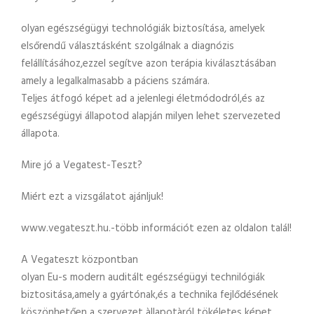
olyan egészségügyi technológiák biztosítása, amelyek
elsőrendű választásként szolgálnak a diagnózis
felállításához,ezzel segítve azon terápia kiválasztásában
amely a legalkalmasabb a páciens számára.
Teljes átfogó képet ad a jelenlegi életmódodról,és az
egészségügyi állapotod alapján milyen lehet szervezeted
állapota.
Mire jó a Vegatest-Teszt?
Miért ezt a vizsgálatot ajánljuk!
www.vegateszt.hu.-több információt ezen az oldalon talál!
A Vegateszt központban
olyan Eu-s modern auditált egészségügyi technilógiák
biztositása,amely a gyártónak,és a technika fejlődésének
köszönhetően a szervezet àllapotàról tökéletes képet