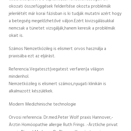
okozati összefüggések felderítése okozta problémák
jelenlétét már korai fázisban is ki tudják mutatni azért hogy
a betegség megelőzhetővé váljon.Ezért kivizsgálásukkal
nemcsak a tünetet vizsgálják,hanem keresik a problémák
okait is.
Számos Nemzetközileg is elismert orvos használja a
praxisába ezt az eljárást.
Referencia.Vegateszt(vegatest verfaren)a világon
mindenhol.
Nemzetközileg is elismert számos,nyugati klinikán is
alkalmazott készülékek.
Modern Medizhinische technologie
Orvosi referencia: Dr.med.Peter Wolf praxis Hannover,-
Ärztin Homöopathie allergie Ruth Frings .-Ärztliche privat