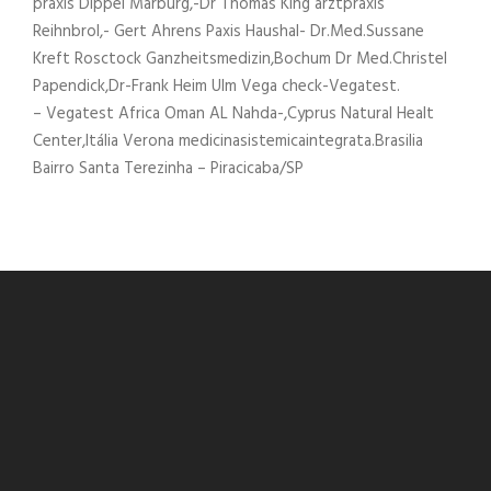
praxis Dippel Marburg,-Dr Thomas King ärztpraxis
Reihnbrol,- Gert Ahrens Paxis Haushal- Dr.Med.Sussane
Kreft Rosctock Ganzheitsmedizin,Bochum Dr Med.Christel
Papendick,Dr-Frank Heim Ulm Vega check-Vegatest.
– Vegatest Africa Oman AL Nahda-,Cyprus Natural Healt
Center,Itália Verona medicinasistemicaintegrata.Brasilia
Bairro Santa Terezinha – Piracicaba/SP