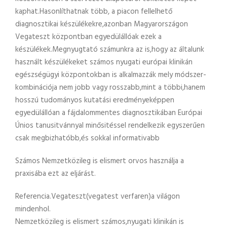
kaphat.Hasonlíthatnak több, a piacon fellelhető
diagnosztikai készülékekre,azonban Magyarországon
Vegateszt központban egyedülállóak ezek a
készülékek.Megnyugtató számunkra az is,hogy az általunk
használt készülékeket számos nyugati európai klinikán
egészségügyi központokban is alkalmazzák mely módszer-
kombinációja nem jobb vagy rosszabb,mint a többi,hanem
hosszú tudományos kutatási eredményeképpen
egyedülállóan a fájdalommentes diagnosztikában Európai
Únios tanusitvánnyal minősitéssel rendelkezik egyszerűen
csak megbizhatóbb,és sokkal informativabb
Számos Nemzetközileg is elismert orvos használja a
praxisába ezt az eljárást.
Referencia.Vegateszt(vegatest verfaren)a világon
mindenhol.
Nemzetközileg is elismert számos,nyugati klinikán is