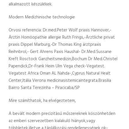
alkalmazott készülékek.
Modern Medizhinische technologie
Orvosi referencia: Dr.med.Peter Wolf praxis Hannover,-
Ärztin Homöopathie allergie Ruth Frings,-Ärztliche privat
praxis Dippel Marburg,-Dr Thomas King ärztpraxis
Reihnbrol,- Gert Ahrens Paxis Haushal- Dr.Med.Sussane
Kreft Rosctock Ganzheitsmedizin,Bochum Dr Med.Christel
Papendick,Dr-Frank Heim Ulm Vega check-Vegatest.
Vegatest Africa Oman AL Nahda-,Cyprus Natural Healt
Center,Itália Verona medicinasistemicaintegrata.Brasilia
Bairro Santa Terezinha – Piracicaba/SP
Mire számíthatok, ha elvégeztetem,
A bevàlt modern precizitàsú műszereknek köszönhetően
az emberi szervezetben kialakuló hiányok,vagy
többletek,illetve a táplálkozási rendellenességek ok-