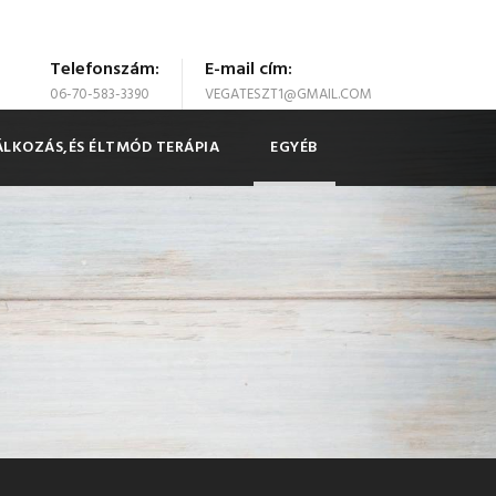
Telefonszám:
E-mail cím:
06-70-583-3390
VEGATESZT1@GMAIL.COM
LKOZÁS,ÉS ÉLTMÓD TERÁPIA
EGYÉB