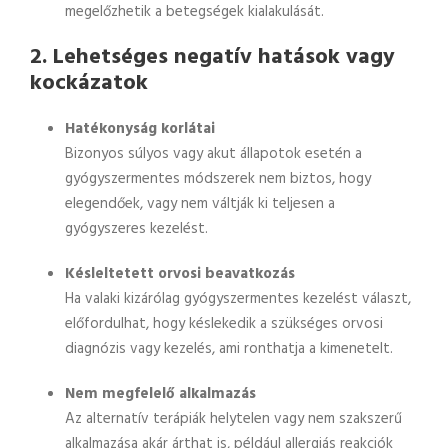
megelőzhetik a betegségek kialakulását.
2.
Lehetséges negatív hatások vagy
kockázatok
Hatékonyság korlátai
Bizonyos súlyos vagy akut állapotok esetén a
gyógyszermentes módszerek nem biztos, hogy
elegendőek, vagy nem váltják ki teljesen a
gyógyszeres kezelést.
Késleltetett orvosi beavatkozás
Ha valaki kizárólag gyógyszermentes kezelést választ,
előfordulhat, hogy késlekedik a szükséges orvosi
diagnózis vagy kezelés, ami ronthatja a kimenetelt.
Nem megfelelő alkalmazás
Az alternatív terápiák helytelen vagy nem szakszerű
alkalmazása akár árthat is, például allergiás reakciók