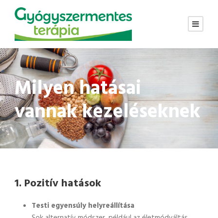
Milyen hatásai
vannak kezeléseknek
1.
Pozitív hatások
Testi egyensúly helyreállítása