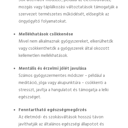
Sok alternatív módszer, például az életmódváltás,
mozgás vagy táplálkozási változtatások támogatják a
szervezet természetes működését, elősegítik az
öngyógyító folyamatokat.
Mellékhatások csökkenése
Mivel nem alkalmaznak gyógyszereket, elkerülhetők
vagy csökkenthetők a gyógyszerek által okozott
kellemetlen mellékhatások.
Mentális és érzelmi jólét javulása
Számos gyógyszermentes módszer – például a
meditáció, jóga vagy akupunktúra – csökkenti a
stresszt, javítja a hangulatot és támogatja a lelki
egészséget.
Fenntartható egészségmegőrzés
Az életmód- és szokásváltások hosszú távon
javíthatják az általános egészségi állapotot és