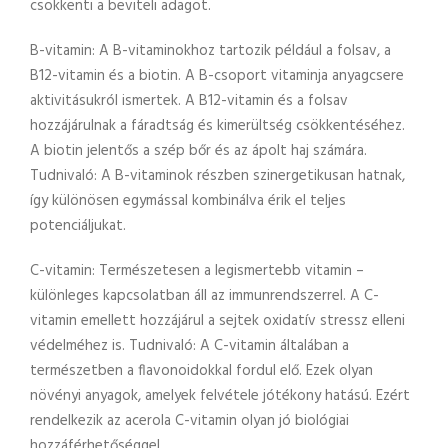
csökkenti a beviteli adagot.
B-vitamin: A B-vitaminokhoz tartozik például a folsav, a
B12-vitamin és a biotin. A B-csoport vitaminja anyagcsere
aktivitásukról ismertek. A B12-vitamin és a folsav
hozzájárulnak a fáradtság és kimerültség csökkentéséhez.
A biotin jelentős a szép bőr és az ápolt haj számára.
Tudnivaló: A B-vitaminok részben szinergetikusan hatnak,
így különösen egymással kombinálva érik el teljes
potenciáljukat.
C-vitamin: Természetesen a legismertebb vitamin –
különleges kapcsolatban áll az immunrendszerrel. A C-
vitamin emellett hozzájárul a sejtek oxidatív stressz elleni
védelméhez is. Tudnivaló: A C-vitamin általában a
természetben a flavonoidokkal fordul elő. Ezek olyan
növényi anyagok, amelyek felvétele jótékony hatású. Ezért
rendelkezik az acerola C-vitamin olyan jó biológiai
hozzáférhetőséggel.