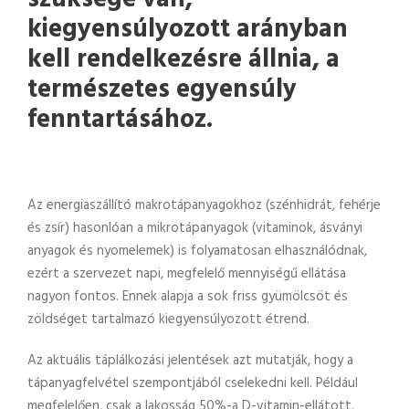
kiegyensúlyozott arányban
kell rendelkezésre állnia, a
természetes egyensúly
fenntartásához.
Az energiaszállító makrotápanyagokhoz (szénhidrát, fehérje
és zsír) hasonlóan a mikrotápanyagok (vitaminok, ásványi
anyagok és nyomelemek) is folyamatosan elhasználódnak,
ezért a szervezet napi, megfelelő mennyiségű ellátása
nagyon fontos. Ennek alapja a sok friss gyümölcsöt és
zöldséget tartalmazó kiegyensúlyozott étrend.
Az aktuális táplálkozási jelentések azt mutatják, hogy a
tápanyagfelvétel szempontjából cselekedni kell. Például
megfelelően, csak a lakosság 50%-a D-vitamin-ellátott.