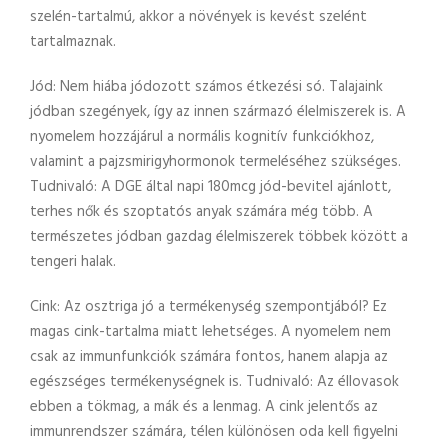
szelén-tartalmú, akkor a növények is kevést szelént
tartalmaznak.
Jód: Nem hiába jódozott számos étkezési só. Talajaink
jódban szegények, így az innen származó élelmiszerek is. A
nyomelem hozzájárul a normális kognitív funkciókhoz,
valamint a pajzsmirigyhormonok termeléséhez szükséges.
Tudnivaló: A DGE által napi 180mcg jód-bevitel ajánlott,
terhes nők és szoptatós anyak számára még több. A
természetes jódban gazdag élelmiszerek többek között a
tengeri halak.
Cink: Az osztriga jó a termékenység szempontjából? Ez
magas cink-tartalma miatt lehetséges. A nyomelem nem
csak az immunfunkciók számára fontos, hanem alapja az
egészséges termékenységnek is. Tudnivaló: Az éllovasok
ebben a tökmag, a mák és a lenmag. A cink jelentős az
immunrendszer számára, télen különösen oda kell figyelni