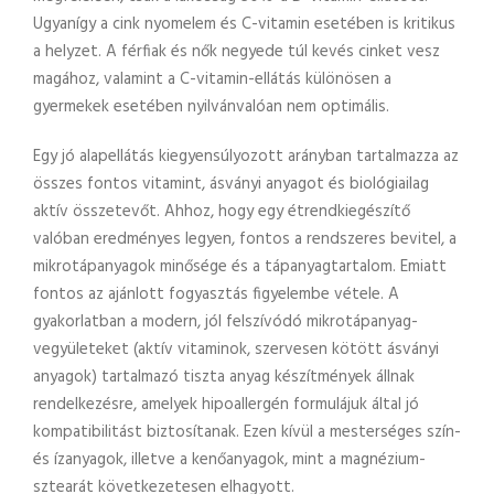
Ugyanígy a cink nyomelem és C-vitamin esetében is kritikus
a helyzet. A férfiak és nők negyede túl kevés cinket vesz
magához, valamint a C-vitamin-ellátás különösen a
gyermekek esetében nyilvánvalóan nem optimális.
Egy jó alapellátás kiegyensúlyozott arányban tartalmazza az
összes fontos vitamint, ásványi anyagot és biológiailag
aktív összetevőt. Ahhoz, hogy egy étrendkiegészítő
valóban eredményes legyen, fontos a rendszeres bevitel, a
mikrotápanyagok minősége és a tápanyagtartalom. Emiatt
fontos az ajánlott fogyasztás figyelembe vétele. A
gyakorlatban a modern, jól felszívódó mikrotápanyag-
vegyületeket (aktív vitaminok, szervesen kötött ásványi
anyagok) tartalmazó tiszta anyag készítmények állnak
rendelkezésre, amelyek hipoallergén formulájuk által jó
kompatibilitást biztosítanak. Ezen kívül a mesterséges szín-
és ízanyagok, illetve a kenőanyagok, mint a magnézium-
sztearát következetesen elhagyott.