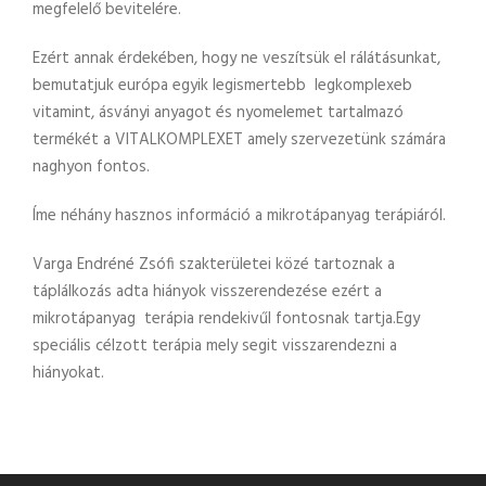
megfelelő bevitelére.
Ezért annak érdekében, hogy ne veszítsük el rálátásunkat,
bemutatjuk európa egyik legismertebb legkomplexeb
vitamint, ásványi anyagot és nyomelemet tartalmazó
termékét a VITALKOMPLEXET amely szervezetünk számára
naghyon fontos.
Íme néhány hasznos információ a mikrotápanyag terápiáról.
Varga Endréné Zsófi szakterületei közé tartoznak a
táplálkozás adta hiányok visszerendezése ezért a
mikrotápanyag terápia rendekivűl fontosnak tartja.Egy
speciális célzott terápia mely segit visszarendezni a
hiányokat.