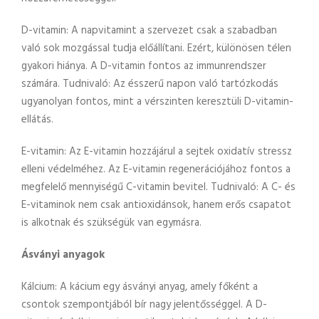
D-vitamin: A napvitamint a szervezet csak a szabadban
való sok mozgással tudja előállítani. Ezért, különösen télen
gyakori hiánya. A D-vitamin fontos az immunrendszer
számára. Tudnivaló: Az ésszerű napon való tartózkodás
ugyanolyan fontos, mint a vérszinten keresztüli D-vitamin-
ellátás.
E-vitamin: Az E-vitamin hozzájárul a sejtek oxidatív stressz
elleni védelméhez. Az E-vitamin regenerációjához fontos a
megfelelő mennyiségű C-vitamin bevitel. Tudnivaló: A C- és
E-vitaminok nem csak antioxidánsok, hanem erős csapatot
is alkotnak és szükségük van egymásra.
Ásványi anyagok
Kálcium: A kácium egy ásványi anyag, amely főként a
csontok szempontjából bír nagy jelentősséggel. A D-