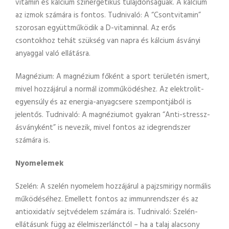
vitamin és kálcium szinergetikus tulajdonságúak. A kálcium
az izmok számára is fontos. Tudnivaló: A “Csontvitamin”
szorosan együttműködik a D-vitaminnal. Az erős
csontokhoz tehát szükség van napra és kálcium ásványi
anyaggal való ellátásra.
Magnézium: A magnézium főként a sport területén ismert,
mivel hozzájárul a normál izomműködéshez. Az elektrolit-
egyensúly és az energia-anyagcsere szempontjából is
jelentős. Tudnivaló: A magnéziumot gyakran “Anti-stressz-
ásványként” is nevezik, mivel fontos az idegrendszer
számára is.
Nyomelemek
Szelén: A szelén nyomelem hozzájárul a pajzsmirigy normális
működéséhez. Emellett fontos az immunrendszer és az
antioxidatív sejtvédelem számára is. Tudnivaló: Szelén-
ellátásunk függ az élelmiszerlánctól – ha a talaj alacsony