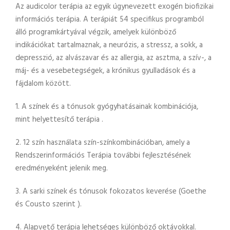
Az audicolor terápia az egyik úgynevezett exogén biofizikai
információs terápia. A terápiát 54 specifikus programból
álló programkártyával végzik, amelyek különböző
indikációkat tartalmaznak, a neurózis, a stressz, a sokk, a
depresszió, az alvászavar és az allergia, az asztma, a szív-, a
máj- és a vesebetegségek, a krónikus gyulladások és a
fájdalom között.
1. A színek és a tónusok gyógyhatásainak kombinációja,
mint
helyettesítő terápia
.
2. 12 szín használata szín-színkombinációban, amely a
Rendszerinformációs Terápia további fejlesztésének
eredményeként jelenik meg.
3. A sarki színek és tónusok
fokozatos
keverése (Goethe
és
Cousto szerint
).
4. Alapvető terápia lehetséges különböző oktávokkal.