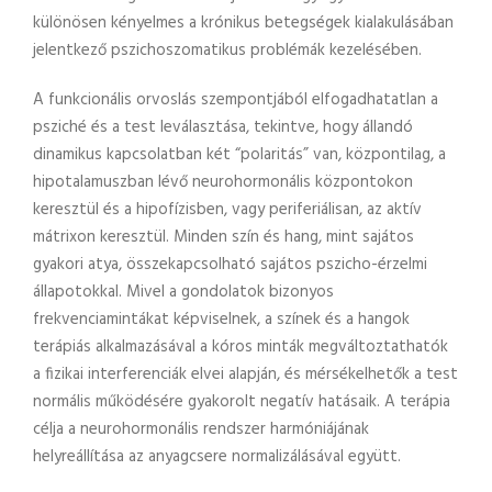
különösen kényelmes a krónikus betegségek kialakulásában
jelentkező pszichoszomatikus problémák kezelésében.
A funkcionális orvoslás szempontjából elfogadhatatlan a
psziché és a test leválasztása, tekintve, hogy állandó
dinamikus kapcsolatban két “polaritás” van, központilag, a
hipotalamuszban lévő neurohormonális központokon
keresztül és a hipofízisben, vagy periferiálisan, az aktív
mátrixon keresztül. Minden szín és hang, mint sajátos
gyakori atya, összekapcsolható sajátos pszicho-érzelmi
állapotokkal. Mivel a gondolatok bizonyos
frekvenciamintákat képviselnek, a színek és a hangok
terápiás alkalmazásával a kóros minták megváltoztathatók
a fizikai interferenciák elvei alapján, és mérsékelhetők a test
normális működésére gyakorolt ​​negatív hatásaik. A terápia
célja a neurohormonális rendszer harmóniájának
helyreállítása az anyagcsere normalizálásával együtt.