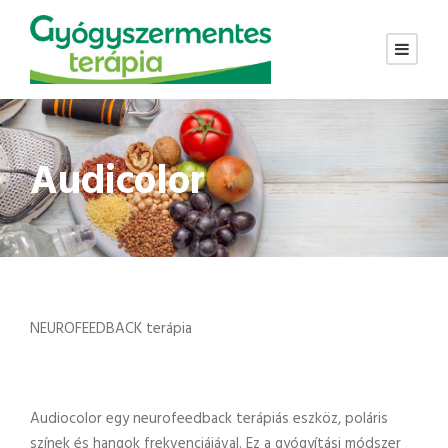
Audicolor
NEUROFEEDBACK terápia
Audiocolor egy neurofeedback terápiás eszköz, poláris
színek és hangok frekvenciájával. Ez a gyógyítási módszer