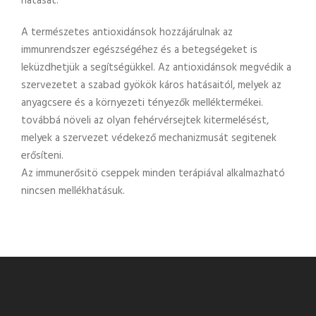
hatását.
A természetes antioxidánsok hozzájárulnak az
immunrendszer egészségéhez és a betegségeket is
leküzdhetjük a segítségükkel. Az antioxidánsok megvédik a
szervezetet a szabad gyökök káros hatásaitól, melyek az
anyagcsere és a környezeti tényezők melléktermékei.
továbbá növeli az olyan fehérvérsejtek kitermelésést,
melyek a szervezet védekező mechanizmusát segitenek
erősíteni.
Az immunerősitö cseppek minden terápiával alkalmazható
nincsen mellékhatásuk.