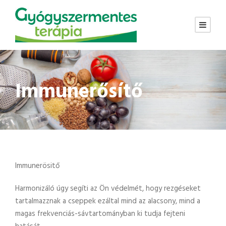
Immunerősítő
Immunerösitő
Harmonizáló úgy segíti az Ön védelmét, hogy rezgéseket
tartalmazznak a cseppek ezáltal mind az alacsony, mind a
magas frekvenciás-sávtartományban ki tudja fejteni