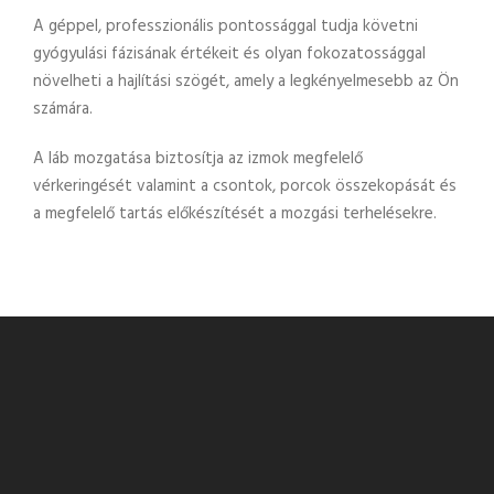
A géppel, professzionális pontossággal tudja követni
gyógyulási fázisának értékeit és olyan fokozatossággal
növelheti a hajlítási szögét, amely a legkényelmesebb az Ön
számára.
A láb mozgatása biztosítja az izmok megfelelő
vérkeringését valamint a csontok, porcok összekopását és
a megfelelő tartás előkészítését a mozgási terhelésekre.