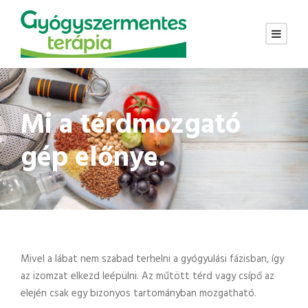
Mi a térdmozgató
gép előnye.
Mivel a lábat nem szabad terhelni a gyógyulási fázisban, így
az izomzat elkezd leépülni. Az műtött térd vagy csípő az
elején csak egy bizonyos tartományban mozgatható.